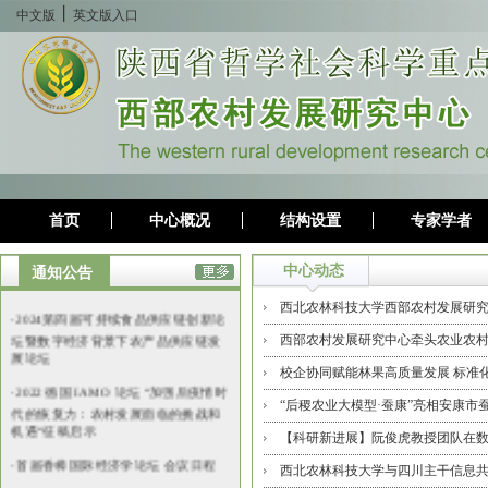
丨
中文版
英文版入口
首页
中心概况
结构设置
专家学者
中心动态
通知公告
·
2024第四届可持续食品供应链创新论
西北农林科技大学西部农村发展研究中心
坛暨数字经济背景下农产品供应链发
西部农村发展研究中心牵头农业农村大
展论坛
校企协同赋能林果高质量发展 标准化助
·
2022 德国 IAMO 论坛 “加强后疫情时
代的恢复力：农村发展面临的挑战和
“后稷农业大模型·蚕康”亮相安康市蚕
机遇“征稿启示
【科研新进展】阮俊虎教授团队在数字
·
首届香樟国际经济学论坛 会议⽇程
西北农林科技大学与四川主干信息共建“
·
CAER专刊征文：碳中和目标下的农