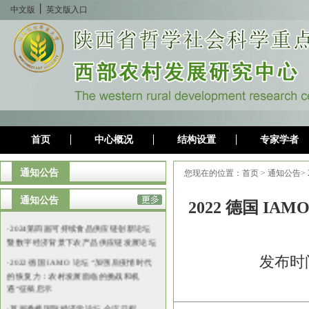
丨
中文版
英文版入口
首页
中心概况
结构设置
专家学者
通知公告
您现在的位置：
首页
>
通知公告
>
通知公告
2022 德国 
·
2024第四届可持续食品供应链创新论坛
暨数字经济背景下农产品供应链发展论坛
·
2022 德国 IAMO 论坛 “加强后疫情时代
发布时间
的恢复力：农村发展面临的挑战和机
遇“征稿启示
·
首届香樟国际经济学论坛 会议⽇程