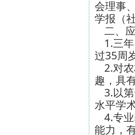
会理事
学报（
二、
1.三
过35周
2.对
趣，具
3.以
水平学
4.专
能力，