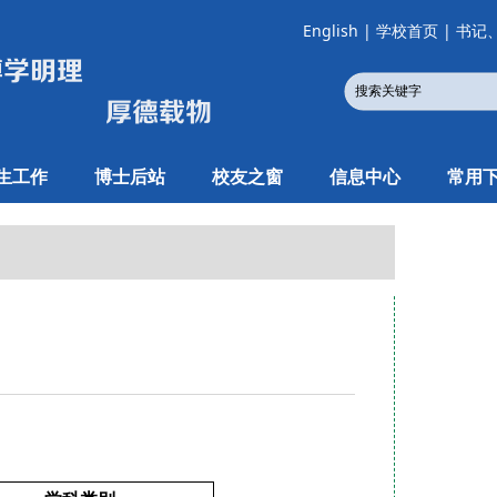
English
|
学校首页
|
书记
生工作
博士后站
校友之窗
信息中心
常用
）