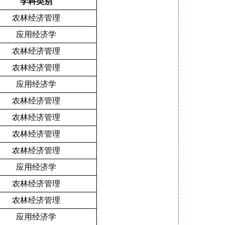
学科类别
农林经济管理
应用经济学
农林经济管理
农林经济管理
应用经济学
农林经济管理
农林经济管理
农林经济管理
农林经济管理
应用经济学
农林经济管理
农林经济管理
应用经济学