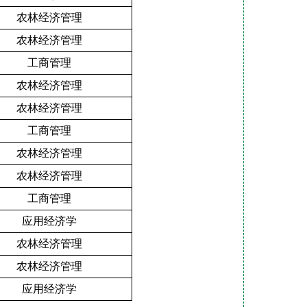
农林经济管理
农林经济管理
工商管理
农林经济管理
农林经济管理
工商管理
农林经济管理
农林经济管理
工商管理
应用经济学
农林经济管理
农林经济管理
应用经济学