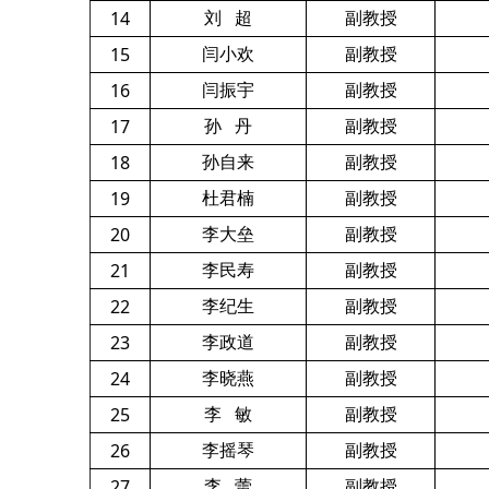
刘 超
副教授
14
闫小欢
副教授
15
闫振宇
副教授
16
孙 丹
副教授
17
孙自来
副教授
18
杜君楠
副教授
19
李大垒
副教授
20
李民寿
副教授
21
李纪生
副教授
22
李政道
副教授
23
李晓燕
副教授
24
李 敏
副教授
25
李摇琴
副教授
26
李 蕾
副教授
27