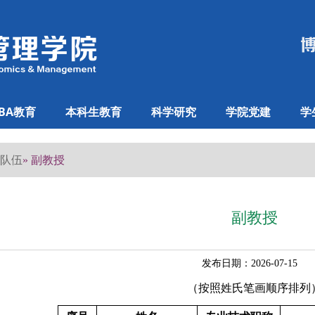
BA教育
本科生教育
科学研究
学院党建
学
队伍
» 副教授
副教授
发布日期：2026-07-15
（按照姓氏笔画顺序排列