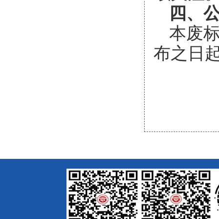
四、
本废
布之日