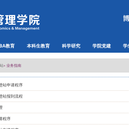
BA教育
本科生教育
科学研究
学院党建
学
站
» 业务指南
进站申请程序
进站报到流程
理
请程序