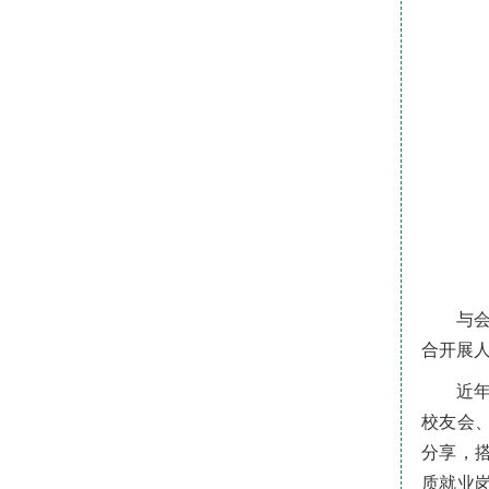
与
合开展
近
校友会
分享，
质就业