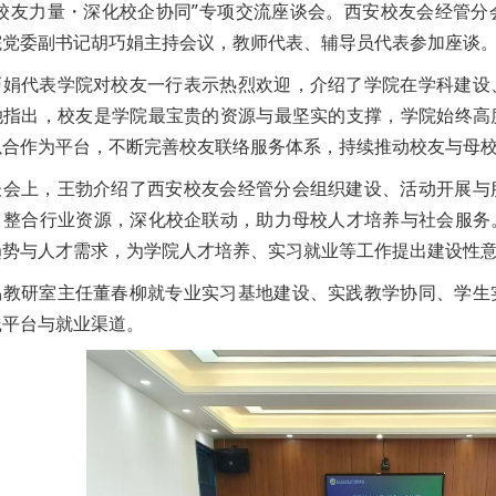
聚校友力量・深化校企协同”专项交流座谈会。西安校友会经管
院党委副书记胡巧娟主持会议，教师代表、辅导员代表参加座谈
巧娟代表学院对校友一行表示热烈欢迎，介绍了学院在学科建设
她指出，校友是学院最宝贵的资源与最坚实的支撑，学院始终高
以合作为平台，不断完善校友联络服务体系，持续推动校友与母
谈会上，王勃介绍了西安校友会经管分会组织建设、活动开展与
，整合行业资源，深化校企联动，助力母校人才培养与社会服务
趋势与人才需求，为学院人才培养、实习就业等工作提出建设性
易教研室主任董春柳就专业实习基地建设、实践教学协同、学生
践平台与就业渠道。