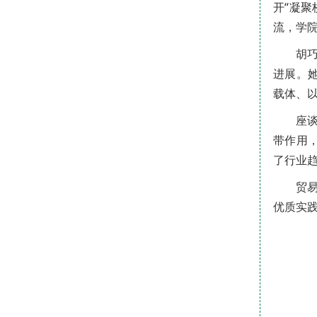
开“凝
流，学
胡
进展。
载体、
座
带作用
了行业
贸
优质实