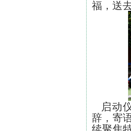
福，送
启动
辞，寄
续聚焦