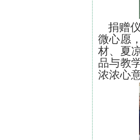
捐赠
微心愿
材、夏
品与教
浓浓心