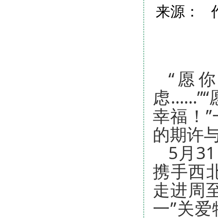
来源： 作
“愿
虑……
幸福！
的期许
5月3
携手西
走进周
一”关