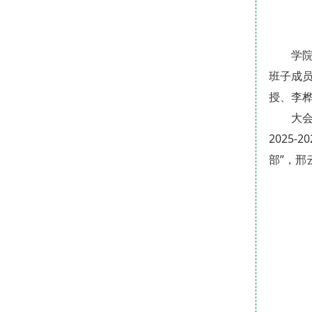
学
班子成
授、李
大
2025
部”，邢