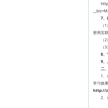
htt
__biz=
7、
（
密局互
（
（
8、
9
二
1
学习效
http://
2