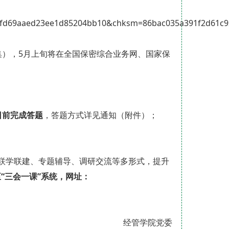
d69aaed23ee1d85204bb10&chksm=86bac035a391f2d61c929
集），5月上旬将在全国保密综合业务网、国家保
1日前完成答题
，答题方式详见通知（附件）；
联学联建、专题辅导、调研交流等多形式，提升
“三会一课”系统，网址：
经管学院党委