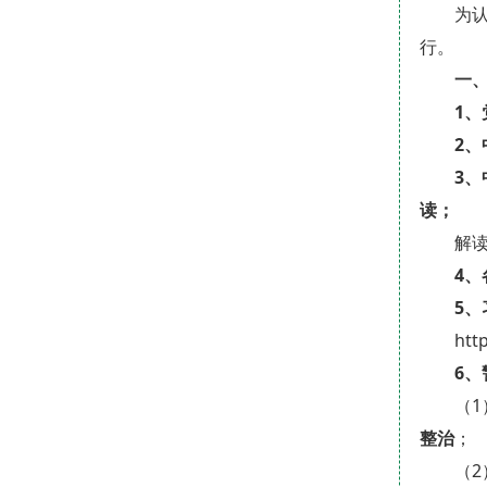
为
行。
一
1
2
3
读；
解读视
4
5
htt
6、
（1
整治
；
（