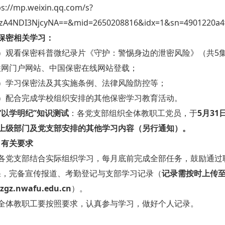
ps://mp.weixin.qq.com/s?
MzA4NDI3NjcyNA==&mid=2650208816&idx=1&sn=4901220a4f
保密相关学习：
1）观看保密科普微纪录片《守护：警惕身边的泄密风险》（共5
联网门户网站、中国保密在线网站登载；
2）学习保密法及其实施条例、法律风险防控等；
3）配合完成学校组织安排的其他保密学习教育活动。
“以学明纪”知识测试
：各党支部组织全体教职工党员，于
5月3
、上级部门及党支部安排的其他学习内容（另行通知）。
、有关要求
、各党支部结合实际组织学习，每月底前完成全部任务，鼓励通过
果，完备宣传报道、考勤登记与支部学习记录（
记录需按时上传至
zzgz.nwafu.edu.cn
）。
、全体教职工要按照要求，认真参与学习，做好个人记录。