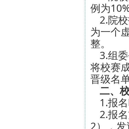
例为10
2.院
为一个虚
整。
3.组
将校赛成
晋级名
二、
1.报
2.报
2），发