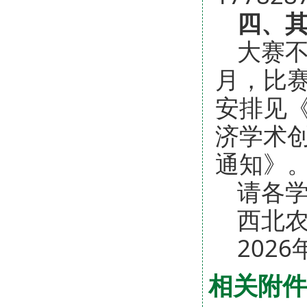
四、
大赛不
月，比
安排见
济学术
通知》
请各
西北
2026
相关附件