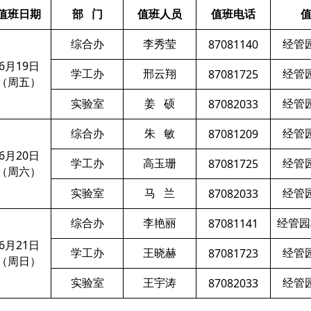
值班日期
部 门
值班人员
值班电话
综合办
李秀莹
经管
87081140
6
月
19
日
学工办
邢云翔
经管
87081725
（周五）
实验室
姜
硕
经管
87082033
综合办
朱
敏
经管
87081209
6
月
20
日
学工办
高玉珊
经管
87081725
（周六）
实验室
马
兰
经管
87082033
综合办
李艳丽
经管园
87081141
6
月
21
日
学工办
王晓赫
经管
87081723
（周日）
实验室
王宇涛
经管
87082033