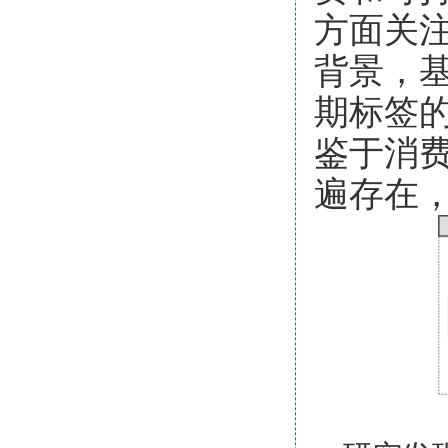
方面
关
背景，
期
标签
鉴于
消
遍存在