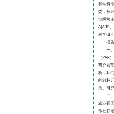
和学科专业
委，获评
业经营主
AJAR
科学研
报
一
（PA
研究发
析，我
的毁林
为。研
二
农业强
作社联