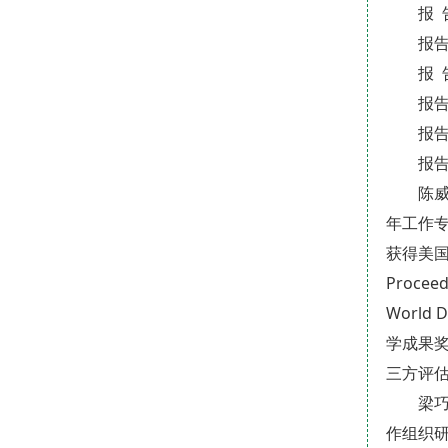
报 
报
报 
报告
报告
报
陈
年工作专
获得美
Proceed
World 
学成果
三方评
梁
作组织