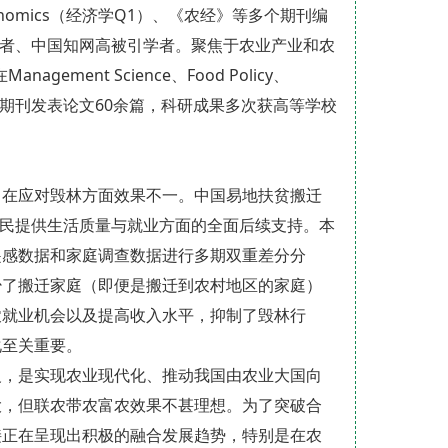
e Economics（经济学Q1）、《农经》等多个期刊编
学者、中国知网高被引学者。聚焦于农业产业和农
ent Science、Food Policy、
等期刊发表论文60余篇，科研成果多次获高等学校
目在应对毁林方面效果不一。中国易地扶贫搬迁
居民提供生活质量与就业方面的全面后续支持。本
遥感数据和家庭调查数据进行多期双重差分分
少了搬迁家庭（即便是搬迁到农村地区的家庭）
农就业机会以及提高收入水平，抑制了毁林行
化至关重要。
义，是实现农业现代化、推动我国由农业大国向
大，但联农带农富农效果不甚理想。为了突破合
接正在呈现出积极的融合发展趋势，特别是在农