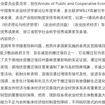
委员会委员等，担任Annals of Public and Cooperativ
中国青年农业经济学家论坛年度学者，多次获评WILLY高被引
体发展、农业产业组织制度安排等相关研究，以第一/通讯作者在Managem
R、《经济理论与经济管理》《农业经济问题》《农业技术经济》
究优秀成果奖、浙江省哲学社会科学优秀成果奖等多项。
告内容简介：
、贫困常常伴随着毁林问题，然而许多国家实施的各类反贫困项
R）是少数由政府主导、旨在减贫的搬迁项目之一，它在搬迁后为
现了关于易地扶贫搬迁项目对森林质量影响的实证证据。通过对
们发现：易地扶贫搬迁项目显著遏制了参与县的毁林现象，并减
开垦活动。机制分析表明，该项目通过增强市场可及性、促进非
究强调，改变生计策略和生活方式对于搬迁项目有效缓解生态退
、发展合作经济与集体经济对完善现代农业经营体系具有重要意
国转型的重要组织保障。然而，现阶段各类农业经营主体数量庞
结能力不足与农村集体经济组织制度性障碍，不同组织形式的对