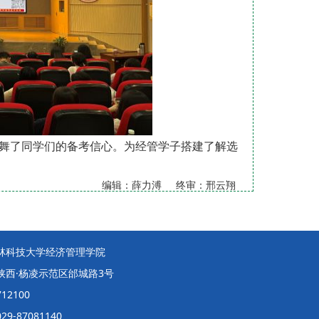
舞了同学们的备考信心。为经管学子搭建了解选
编辑：薛力溥 终审：邢云翔
林科技大学经济管理学院
陕西·杨凌示范区邰城路3号
12100
9-87081140