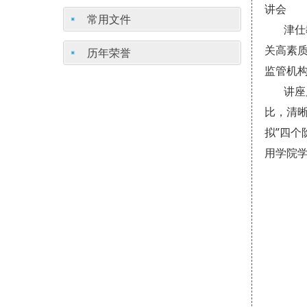
讲会
常用文件
津仕教
关高素
历年荣誉
监管机
讲座展
比，清
拟”四
用学院