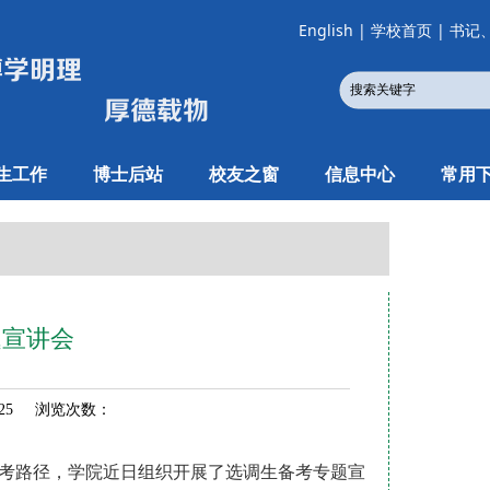
English
|
学校首页
|
书记
生工作
博士后站
校友之窗
信息中心
常用
题宣讲会
-25 浏览次数：
考路径，学院近日组织开展了选调生备考专题宣