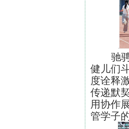
驰骋赛
健儿们
度诠释激
传递默
用协作
管学子