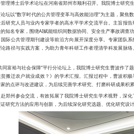
共管理博士后学术论坛在河南省郑州市顺利召开。我院博士研究
次论坛以“数字时代的公共管理变革与高效能治理”为主题，聚焦
士后研究人员与业内专家学者的高水平学术交流平台。主旨报告
校的知名专家，围绕AI赋能组织间数据协同、安全生产事故调查
、国际公共管理期刊建设等前沿方向展开深度分享。专家团队系
理论路径与实践方案，为助力青年科研工作者理清学科发展脉络
“共同富裕与社会保障”平行分论坛上，我院博士研究生曹波作了
扶贫搬迁农户就业成效？》的学术汇报。汇报过程中，曹波积极
专家的点评与改进建议，为后续完善学术研究、打磨科研成果积
次赴郑州参会交流，有效拓展了我院博士研究生学术视野，深化
实证研究方法的应用与创新，为后续深化研究选题、优化研究设