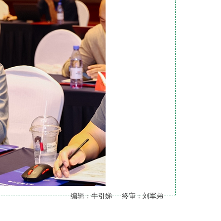
编辑：牛引娣 终审：刘军弟