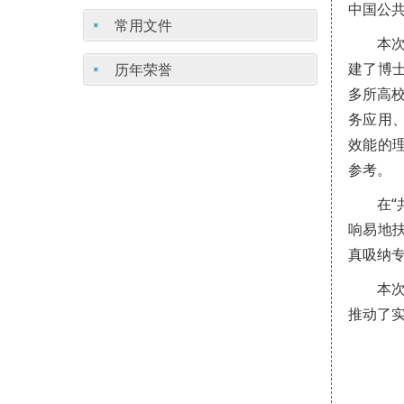
中国公
常用文件
本
建了博
历年荣誉
多所高
务应用
效能的
参考。
在
响易地
真吸纳
本
推动了