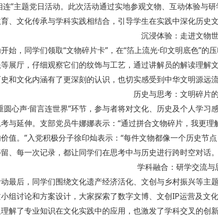
界相连”主题党日活动。此次活动通过实地参观文物、互动体验与
教育、文化传承与学科实践相结合，引导学生在实践中深化历史
沉浸体验：走进文物
动开始，同学们领取“文物碎片卡”，在“箔上流光·印文明底色”
瓷等展厅，仔细观察它们的纹饰与工艺，通过讲解员的解读理解
历史和文化内涵有了更深刻的认识，也切实感受到中华文明源远
历史与思考：文明碎片
“重圆心声·留言连世界”环节，参与者将对文化、历史及个人学习
思考与延伸。支部党员牛娜娜表示：“通过拼合文物碎片，我更理
价值。”入党积极分子徐印灿表示：“每件文物都像一个历史节点
停留、每一次记录，都让同学们在思考中与历史进行跨时空对话
学科融合：研学交流与
活动最后，同学们围绕文化遗产经济活化、文创与乡村振兴等主
小组讨论和方案设计，大家探索了数字文博、文创IP运营及文
仅理解了专业知识在文化实践中的应用，也激发了学科交叉的创