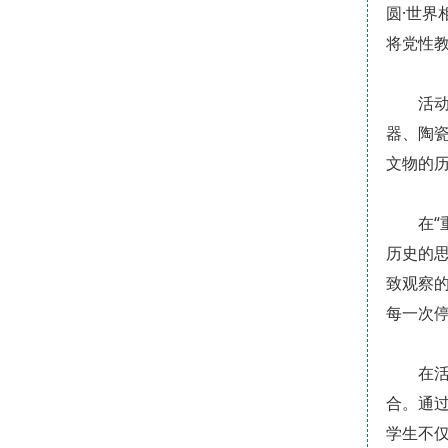
圆·世
将党性
活
器、陶
文物的
在
历史的
致观察的
每一次
在
合。通过
学生不