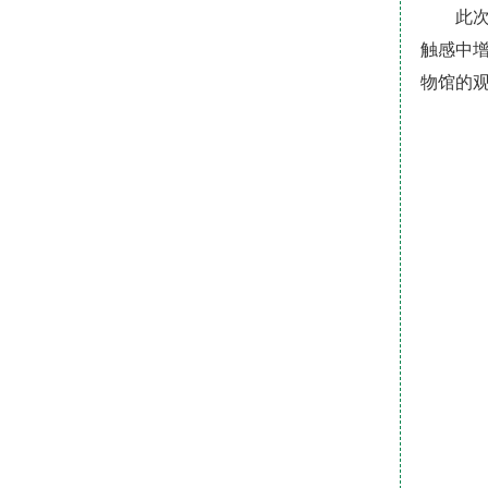
此
触感中
物馆的