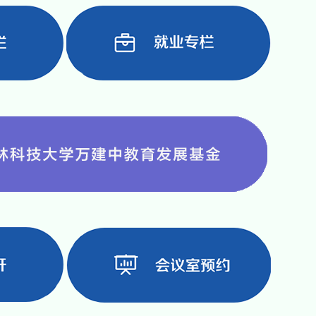
科研创新项目拟立项结果的公示
07-13
国资委及其下属企业实习见习遴选结果...
07-13
院院史馆设计方案（含施工图）（二次）
07-09
理拟聘人选的公示
07-08
史馆设计方案（含施工图）（二次）招标
07-01
06-30
学院治理能力提升”培训班单一采购公示
06-23
史馆设计方案（含施工图）招标公告
06-22
国农村固定观察点数据库单一采购公示
06-16
更多<<