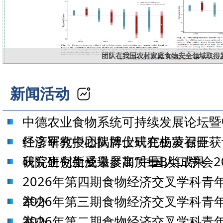
团队在我国农村家庭食物安全领域取得
新闻活动
中德农业食物系统可持续发展论坛暨
经济研究中心揭牌仪式在杨凌召开
任彦军教授团队博士研究生黄禄臣获
研究生创新成果展高质量B类成果
我院研究生受邀参加“中国人口学会20
2026年第四期食物经济交叉学科青
举办
2026年第三期食物经济交叉学科青
举办
2026年第二期食物经济交叉学科青